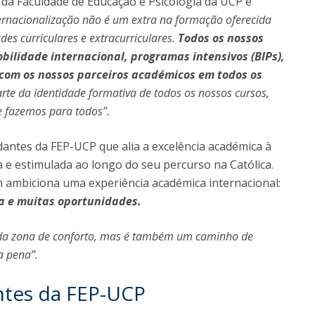
a da Faculdade de Educação e Psicologia da UCP e
ternacionalização não é um extra na formação oferecida
des curriculares e extracurriculares.
Todos os nossos
ilidade internacional, programas intensivos (BIPs),
s com os nossos parceiros académicos em todos os
arte da identidade formativa de todos os nossos cursos,
e fazemos para todos”.
antes da FEP-UCP que alia a excelência académica à
 e estimulada ao longo do seu percurso na Católica.
ambiciona uma experiência académica internacional:
a e muitas oportunidades.
r da zona de conforto, mas é também um caminho de
a pena”.
ntes da FEP-UCP