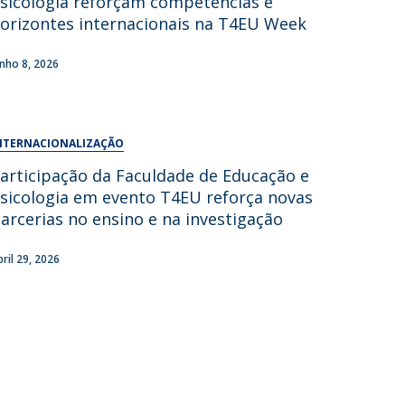
sicologia reforçam competências e
UDIP
orizontes internacionais na T4EU Week
Segurança e Emergência
unho 8, 2026
ontactos
NTERNACIONALIZAÇÃO
articipação da Faculdade de Educação e
sicologia em evento T4EU reforça novas
arcerias no ensino e na investigação
bril 29, 2026