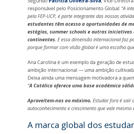
Segundo
Patrícia Oliveira-Silva
, Vice-Diretor
responsável pelo Posicionamento Global:
“A in
pela FEP-UCP, é parte integrante das nossas ativida
estudantes têm acesso a oportunidades de mob
estágios, summer schools e outras iniciativa
continentes
. E essa dimensão internacional faz p
porque formar com visão global é uma escolha qu
Ana Carolina é um exemplo da geração de estud
ambição internacional — uma ambição cultivada
Deixa ainda uma mensagem motivadora a quem 
“
A Católica oferece uma base académica sólid
Aproveitem-nas ao máximo.
Estudar fora é sai
autoconhecimento e crescimento que vale mesmo 
A marca global dos estuda