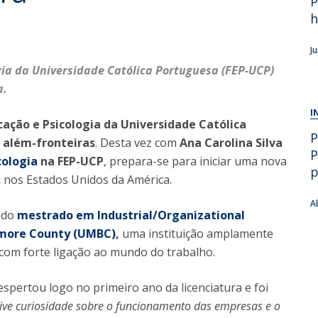
P
Alumni
Educação
h
t
Associação de Antigos Alunos de Psicologia
J
C
ia da Universidade Católica Portuguesa (FEP-UCP)
a.
I
ação e Psicologia da Universidade Católica
P
r além-fronteiras
. Desta vez com
Ana Carolina Silva
P
cologia
na FEP-UCP
, prepara-se para iniciar uma nova
p
l nos Estados Unidos da América.
A
iado
mestrado em Industrial/Organizational
timore County (UMBC)
,
uma instituição amplamente
com forte ligação ao mundo do trabalho.
spertou logo no primeiro ano da licenciatura e foi
ive curiosidade sobre o funcionamento das empresas e o