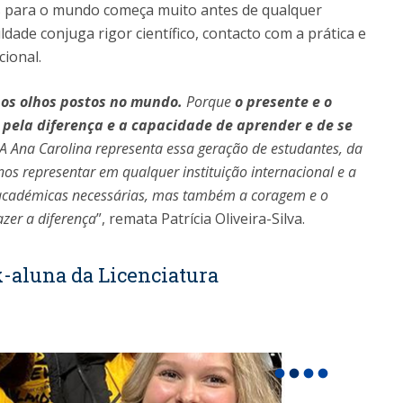
s para o mundo começa muito antes de qualquer
dade conjuga rigor científico, contacto com a prática e
ional.
os olhos postos no mundo.
Porque
o presente e o
 pela diferença e a capacidade de aprender e de se
A Ana Carolina representa essa geração de estudantes, da
os representar em qualquer instituição internacional e a
 académicas necessárias, mas também a coragem e o
azer a diferença
”, remata Patrícia Oliveira-Silva.
x-aluna da Licenciatura
fiber_manual_record
fiber_manual_record
fiber_manual_record
fiber_manual_record