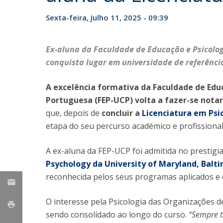
Iniciativas Nacionais
Sexta-feira, Julho 11, 2025 - 09:39
Research Centre for Human Developmen
| CEDH
Ex-aluna da Faculdade de Educação e Psicolog
Human Neurobehavioral Laboratory |
conquista lugar em universidade de referênci
HNL
A excelência formativa da Faculdade de Educ
Portuguesa (FEP-UCP) volta a fazer-se nota
que, depois de
concluir a
Licenciatura em Psi
etapa do seu percurso académico e profissiona
A ex-aluna da FEP-UCP foi admitida no prestig
Psychology da University of Maryland, Bal
reconhecida pelos seus programas aplicados e 
O interesse pela Psicologia das Organizações de
sendo consolidado ao longo do curso.
“Sempre t