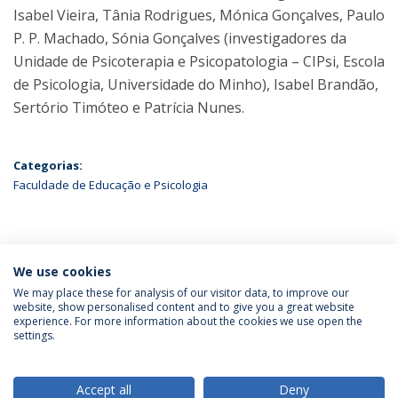
Isabel Vieira, Tânia Rodrigues, Mónica Gonçalves, Paulo
P. P. Machado, Sónia Gonçalves (investigadores da
Unidade de Psicoterapia e Psicopatologia – CIPsi, Escola
de Psicologia, Universidade do Minho), Isabel Brandão,
Sertório Timóteo e Patrícia Nunes.
Categorias:
Faculdade de Educação e Psicologia
ÚLTIMAS NOTÍCIAS
We use cookies
We may place these for analysis of our visitor data, to improve our
website, show personalised content and to give you a great website
experience. For more information about the cookies we use open the
Política de Privacidade
Termos & Condições
settings.
Direitos do Titular dos Dados
Accept all
Deny