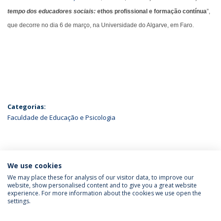
tempo dos educadores sociais:
ethos profissional e formação contínua
”,
que decorre no dia 6 de março, na Universidade do Algarve, em Faro.
Categorias:
Faculdade de Educação e Psicologia
ÚLTIMAS NOTÍCIAS
We use cookies
We may place these for analysis of our visitor data, to improve our
website, show personalised content and to give you a great website
experience. For more information about the cookies we use open the
Política de Privacidade
Termos & Condições
settings.
Direitos do Titular dos Dados