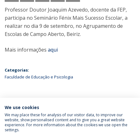
Professor Doutor Joaquim Azevedo, docente da FEP,
participa no Seminário Fénix Mais Sucesso Escolar, a
realizar no dia 9 de setembro, no Agrupamento de
Escolas de Campo Aberto, Beiriz.
Mais informações
aqui
Categorias:
Faculdade de Educação e Psicologia
ÚLTIMAS NOTÍCIAS
We use cookies
We may place these for analysis of our visitor data, to improve our
website, show personalised content and to give you a great website
experience. For more information about the cookies we use open the
Política de Privacidade
Termos & Condições
settings.
Direitos do Titular dos Dados