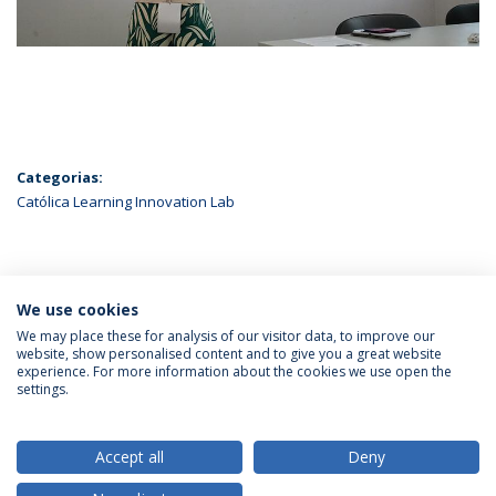
Categorias:
Católica Learning Innovation Lab
ÚLTIMAS NOTÍCIAS
We use cookies
We may place these for analysis of our visitor data, to improve our
website, show personalised content and to give you a great website
experience. For more information about the cookies we use open the
Política de Privacidade
Termos & Condições
settings.
Direitos do Titular dos Dados
Accept all
Deny