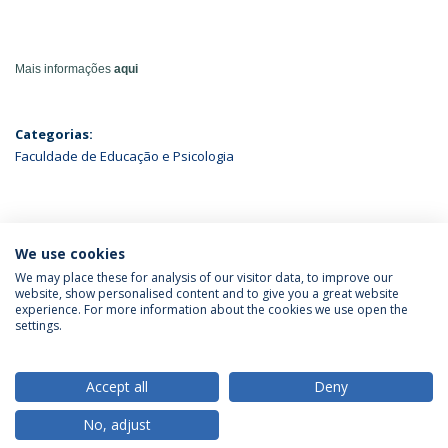
Mais informações
aqui
Categorias:
Faculdade de Educação e Psicologia
ÚLTIMAS NOTÍCIAS
We use cookies
We may place these for analysis of our visitor data, to improve our
website, show personalised content and to give you a great website
experience. For more information about the cookies we use open the
Política de Privacidade
Termos & Condições
settings.
Direitos do Titular dos Dados
Accept all
Deny
No, adjust
© 2026 Universidade Católica Portuguesa