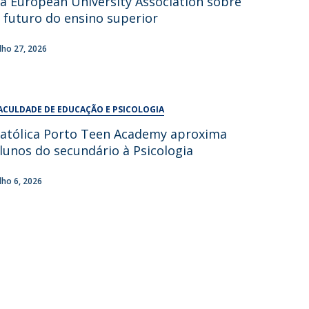
a European University Association sobre
UDIP
 futuro do ensino superior
Segurança e Emergência
ulho 27, 2026
ontactos
ACULDADE DE EDUCAÇÃO E PSICOLOGIA
atólica Porto Teen Academy aproxima
lunos do secundário à Psicologia
ulho 6, 2026