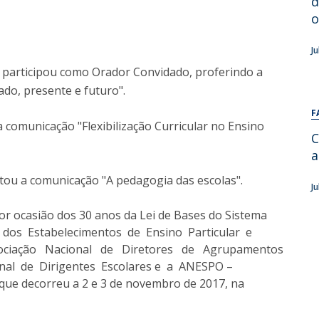
d
Alumni
Educação
o
t
Associação de Antigos Alunos de Psicologia
J
C
, participou como Orador Convidado, proferindo a
ado, presente e futuro".
F
 comunicação "Flexibilização Curricular no Ensino
C
a
tou a comunicação "A pedagogia das escolas".
J
por ocasião dos 30 anos da Lei de Bases do Sistema
o dos Estabelecimentos de Ensino Particular e
ssociação Nacional de Diretores de Agrupamentos
onal de Dirigentes Escolares e a ANESPO –
 que decorreu a 2 e 3 de novembro de 2017, na