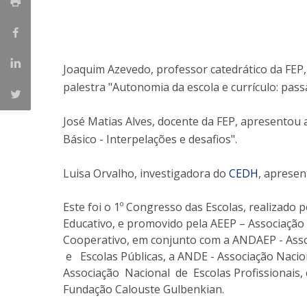
Iniciativas Nacionais
Research Centre for Human Developmen
| CEDH
Joaquim Azevedo, professor catedrático da FEP
Human Neurobehavioral Laboratory |
palestra "Autonomia da escola e currículo: pass
HNL
José Matias Alves, docente da FEP, apresentou a
Básico - Interpelações e desafios".
Luisa Orvalho, investigadora do
CEDH
, apresen
Este foi o 1º Congresso das Escolas, realizado 
Educativo, e promovido pela AEEP – Associaçã
Cooperativo, em conjunto com a ANDAEP - A
e Escolas Públicas, a ANDE - Associação Naci
Associação Nacional de Escolas Profissionais,
Fundação Calouste Gulbenkian.