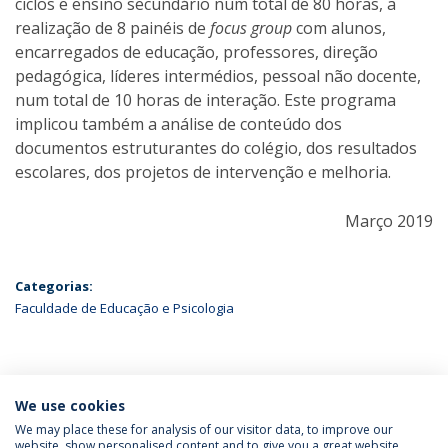
ciclos e ensino secundário num total de 80 horas, a
realização de 8 painéis de
focus group
com alunos,
encarregados de educação, professores, direção
pedagógica, líderes intermédios, pessoal não docente,
num total de 10 horas de interação. Este programa
implicou também a análise de conteúdo dos
documentos estruturantes do colégio, dos resultados
escolares, dos projetos de intervenção e melhoria.
Março 2019
Categorias:
Faculdade de Educação e Psicologia
ÚLTIMAS NOTÍCIAS
We use cookies
We may place these for analysis of our visitor data, to improve our
website, show personalised content and to give you a great website