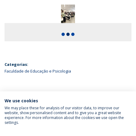
fiber_manual_record
fiber_manual_record
fiber_manual_record
Categorias:
Faculdade de Educação e Psicologia
ÚLTIMAS NOTÍCIAS
We use cookies
We may place these for analysis of our visitor data, to improve our
website, show personalised content and to give you a great website
experience. For more information about the cookies we use open the
Política de Privacidade
Termos & Condições
settings.
Direitos do Titular dos Dados