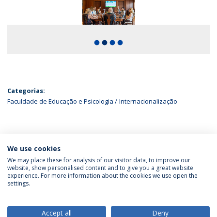
fiber_manual_record
fiber_manual_record
fiber_manual_record
fiber_manual_record
Categorias:
Faculdade de Educação e Psicologia
Internacionalização
ÚLTIMAS NOTÍCIAS
We use cookies
We may place these for analysis of our visitor data, to improve our
website, show personalised content and to give you a great website
experience. For more information about the cookies we use open the
Política de Privacidade
Termos & Condições
settings.
Direitos do Titular dos Dados
Accept all
Deny