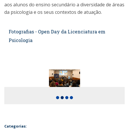
aos alunos do ensino secundário a diversidade de áreas
da psicologia e os seus contextos de atuação.
Fotografias - Open Day da Licenciatura em
Psicologia
fiber_manual_record
fiber_manual_record
fiber_manual_record
fiber_manual_record
Categorias: