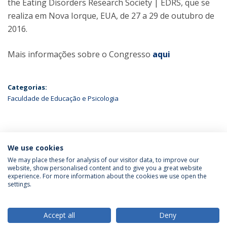
the Eating Disorders Research Society | EDRS, que se
realiza em Nova Iorque, EUA, de 27 a 29 de outubro de
2016.
Mais informações sobre o Congresso
aqui
Categorias:
Faculdade de Educação e Psicologia
ÚLTIMAS NOTÍCIAS
We use cookies
We may place these for analysis of our visitor data, to improve our
website, show personalised content and to give you a great website
experience. For more information about the cookies we use open the
Política de Privacidade
Termos & Condições
settings.
Direitos do Titular dos Dados
Accept all
Deny