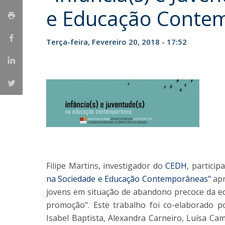
e Educação Conte
Iniciativas Nacionais
Research Centre for Human Developmen
| CEDH
Terça-feira, Fevereiro 20, 2018 - 17:52
Human Neurobehavioral Laboratory |
HNL
Filipe Martins, investigador do
CEDH
, partici
na Sociedade e Educação Contemporâneas"
apr
jovens em situação de abandono precoce da e
promoção". Este trabalho foi co-elaborado po
Isabel Baptista, Alexandra Carneiro, Luísa Ca