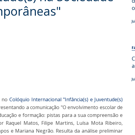
d
Alumni
mporâneas"
Educação
o
t
Associação de Antigos Alunos de Psicologia
J
C
F
C
a
J
pa no
Colóquio Internacional "Infância(s) e Juventude(s)
esentando a comunicação "O envolvimento escolar de
ducação e formação: pistas para a sua compreensão e
r Raquel Matos, Filipe Martins, Luísa Mota Ribeiro,
mpos e Mariana Negrão. Resulta da análise preliminar