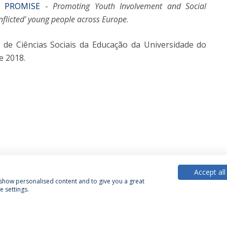
o PROMISE
-
Promoting Youth Involvement and Social
nflicted' young people across Europe
.
de Ciências Sociais da Educação da Universidade do
e 2018.
Accept all
, show personalised content and to give you a great
 settings.
Política de Privacidade
Termos & Condições