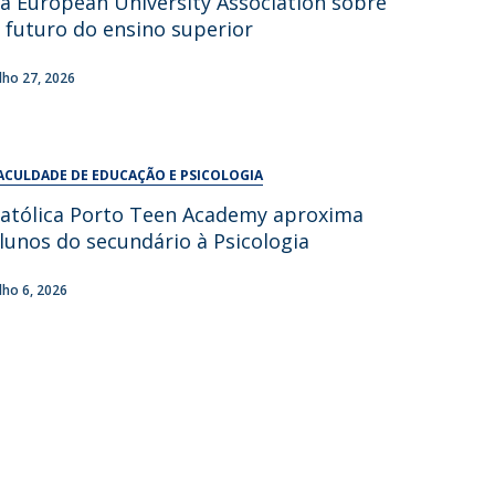
a European University Association sobre
UDIP
 futuro do ensino superior
Segurança e Emergência
ulho 27, 2026
ontactos
ACULDADE DE EDUCAÇÃO E PSICOLOGIA
atólica Porto Teen Academy aproxima
lunos do secundário à Psicologia
ulho 6, 2026