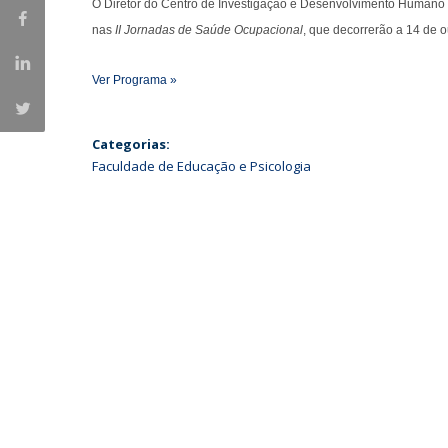
O Diretor do Centro de Investigação e Desenvolvimento Humano 
Iniciativas Nacionais
nas
II Jornadas de Saúde Ocupacional
, que decorrerão a 14 de 
Research Centre for Human Developmen
| CEDH
Ver Programa »
Human Neurobehavioral Laboratory |
Categorias:
HNL
Faculdade de Educação e Psicologia