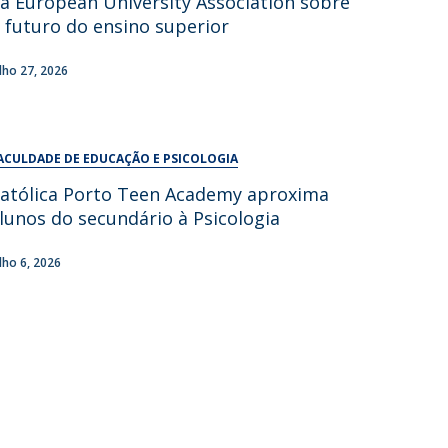
a European University Association sobre
UDIP
 futuro do ensino superior
Segurança e Emergência
ulho 27, 2026
ontactos
ACULDADE DE EDUCAÇÃO E PSICOLOGIA
atólica Porto Teen Academy aproxima
lunos do secundário à Psicologia
ulho 6, 2026