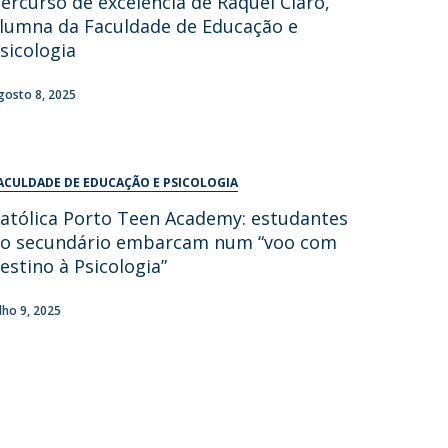
ercurso de excelência de Raquel Claro,
UDIP
lumna da Faculdade de Educação e
Segurança e Emergência
sicologia
ontactos
gosto 8, 2025
ACULDADE DE EDUCAÇÃO E PSICOLOGIA
atólica Porto Teen Academy: estudantes
o secundário embarcam num “voo com
estino à Psicologia”
ulho 9, 2025