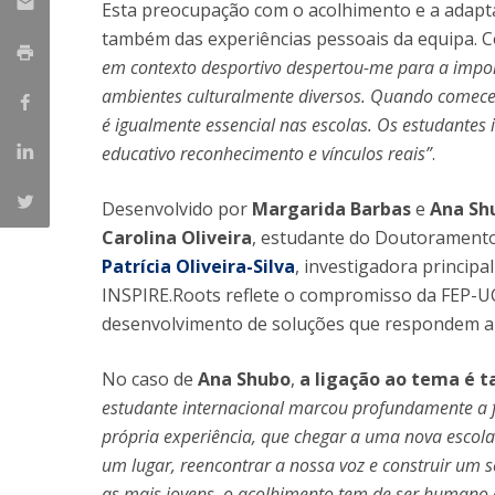
Esta preocupação com o acolhimento e a adapt
também das experiências pessoais da equipa. 
em contexto desportivo despertou-me para a impo
ambientes culturalmente diversos. Quando comecei
é igualmente essencial nas escolas. Os estudantes
educativo reconhecimento e vínculos reais”
.
Desenvolvido por
Margarida Barbas
e
Ana Sh
Carolina Oliveira
, estudante do Doutoramento e
Patrícia Oliveira-Silva
, investigadora principa
INSPIRE.Roots reflete o compromisso da FEP-UC
desenvolvimento de soluções que respondem a 
No caso de
Ana Shubo
,
a ligação ao tema é
estudante internacional marcou profundamente a f
própria experiência, que chegar a uma nova escola
um lugar, reencontrar a nossa voz e construir um s
as mais jovens, o acolhimento tem de ser humano e