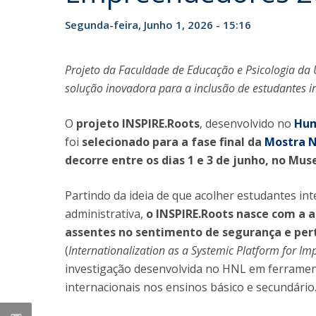
Iniciativas Nacionais
Segunda-feira, Junho 1, 2026 - 15:16
Research Centre for Human Developmen
| CEDH
Projeto da Faculdade de Educação e Psicologia da
Human Neurobehavioral Laboratory |
solução inovadora para a inclusão de estudantes in
HNL
O
projeto INSPIRE.Roots
, desenvolvido no
Hum
foi
selecionado para a fase final da
Mostra N
decorre entre os dias 1 e 3 de junho, no Muse
Partindo da ideia de que acolher estudantes in
administrativa,
o INSPIRE.Roots nasce com a 
assentes no sentimento de segurança e per
(
Internationalization as a Systemic Platform for I
investigação desenvolvida no HNL em ferramen
internacionais nos ensinos básico e secundário