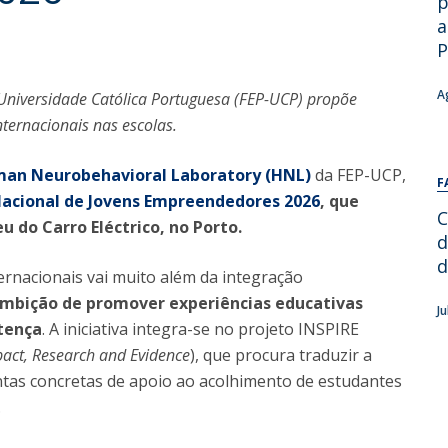
p
Alumni
Educação
a
P
t
Associação de Antigos Alunos de Psicologia
C
A
 Universidade Católica Portuguesa (FEP-UCP) propõe
ternacionais nas escolas.
an Neurobehavioral Laboratory (HNL)
da FEP-UCP,
F
acional de Jovens Empreendedores 2026
, que
C
u do Carro Eléctrico, no Porto.
d
d
ternacionais vai muito além da integração
ambição de promover experiências educativas
J
tença
. A iniciativa integra-se no projeto INSPIRE
mpact, Research and Evidence
), que procura traduzir a
tas concretas de apoio ao acolhimento de estudantes
.