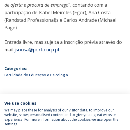
de oferta e procura de emprego
", contando com a
participação de Isabel Meireles (Egor), Ana Costa
(Randstad Professional)s e Carlos Andrade (Michael
Page).
Entrada livre, mas sujeita a inscrição prévia através do
mail
jsousa@porto.ucp.pt
.
Categorias:
Faculdade de Educação e Psicologia
ÚLTIMAS NOTÍCIAS
We use cookies
We may place these for analysis of our visitor data, to improve our
website, show personalised content and to give you a great website
experience. For more information about the cookies we use open the
Política de Privacidade
Termos & Condições
settings.
Direitos do Titular dos Dados