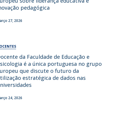
uropeu sobre liderança educativa e
UDIP
novação pedagógica
Segurança e Emergência
arço 27, 2026
ontactos
OCENTES
ocente da Faculdade de Educação e
sicologia é a única portuguesa no grupo
uropeu que discute o futuro da
tilização estratégica de dados nas
niversidades
arço 24, 2026