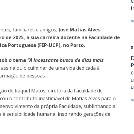
e
Alumni
Educação
i
t
Associação de Antigos Alunos de Psicologia
M
C
ntes, familiares e amigos,
José Matias Alves
 de 2025, a sua carreira docente na Faculdade de
ica Portuguesa (FEP-UCP), no Porto.
D
D
 sob o tema
“A incessante busca de dias mais
P
ssinalou o culminar de uma vida dedicada à
e
formação de pessoas.
u
u
nção de Raquel Matos, diretora da Faculdade de
acou o contributo inestimável de Matias Alves para o
M
senvolvimento da própria Faculdade, sublinhando a
 à sensibilidade humana, inspirando gerações de