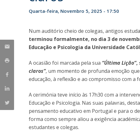
Iniciativas Nacionais
Quarta-feira, Novembro 5, 2025 - 17:50
Research Centre for Human Developmen
| CEDH
Num auditório cheio de colegas, antigos estuda
Human Neurobehavioral Laboratory |
terminou formalmente, no dia 3 de novembro
HNL
Educação e Psicologia da Universidade Catól
A ocasião foi marcada pela sua
“Última Lição”
,
claros”
, um momento de profunda emoção que a
educação, à reflexão e ao compromisso com a 
A cerimónia teve início às 17h30 com a interve
Educação e Psicologia. Nas suas palavras, dest
pensamento educativo em Portugal e para o de
forma como sempre aliou a exigência académica
estudantes e colegas.