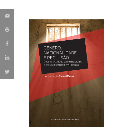
Iniciativas Nacionais
Research Centre for Human Developmen
| CEDH
Human Neurobehavioral Laboratory |
HNL