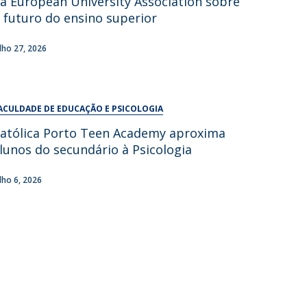
a European University Association sobre
UDIP
 futuro do ensino superior
Segurança e Emergência
ulho 27, 2026
ontactos
ACULDADE DE EDUCAÇÃO E PSICOLOGIA
atólica Porto Teen Academy aproxima
lunos do secundário à Psicologia
ulho 6, 2026