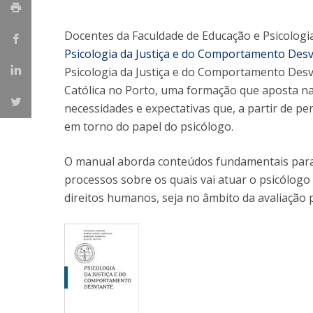
Iniciativas Nacionais
Docentes da Faculdade de Educação e Psicolog
Research Centre for Human Developmen
| CEDH
Psicologia da Justiça e do Comportamento Desv
Psicologia da Justiça e do Comportamento Desv
Human Neurobehavioral Laboratory |
Católica no Porto, uma formação que aposta n
HNL
necessidades e expectativas que, a partir de p
em torno do papel do psicólogo.
O manual aborda conteúdos fundamentais para 
processos sobre os quais vai atuar o psicólogo
direitos humanos, seja no âmbito da avaliação p