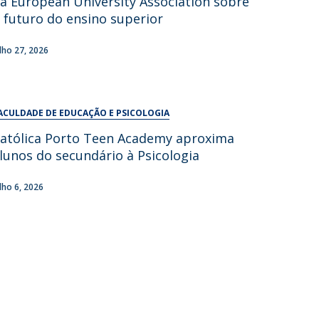
a European University Association sobre
UDIP
 futuro do ensino superior
Segurança e Emergência
ulho 27, 2026
ontactos
ACULDADE DE EDUCAÇÃO E PSICOLOGIA
atólica Porto Teen Academy aproxima
lunos do secundário à Psicologia
ulho 6, 2026