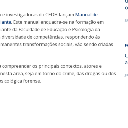
d
Alumni
Educação
o
ia e investigadoras do CEDH lançam
Manual de
t
Associação de Antigos Alunos de Psicologia
J
iante
. Este manual enquadra-se na formação em
C
iante da Faculdade de Educação e Psicologia da
a diversidade de competências, respondendo às
ermanentes transformações sociais, vão sendo criadas
F
C
a
compreender os principais contextos, atores e
 nesta área, seja em torno do crime, das drogas ou dos
J
sicológica forense.