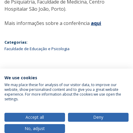
de Psiquiatria, Faculdade de Medicina, Centro
Hospitalar São João, Porto).
Mais informações sobre a conferência
aqui
Categorias:
Faculdade de Educação e Psicologia
ÚLTIMAS NOTÍCIAS
We use cookies
We may place these for analysis of our visitor data, to improve our
website, show personalised content and to give you a great website
experience. For more information about the cookies we use open the
Política de Privacidade
Termos & Condições
settings.
Direitos do Titular dos Dados
Accept all
Deny
No, adjust
© 2026 Universidade Católica Portuguesa