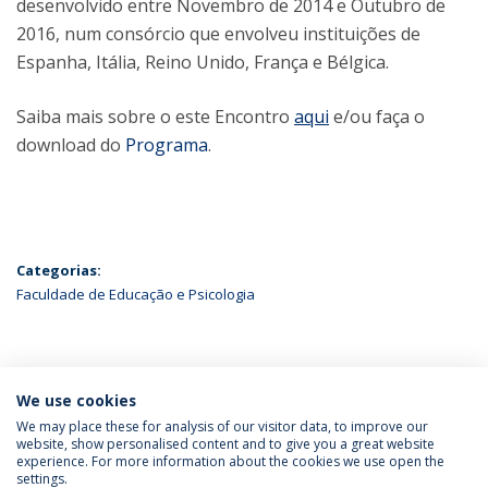
desenvolvido entre Novembro de 2014 e Outubro de
2016, num consórcio que envolveu instituições de
Espanha, Itália, Reino Unido, França e Bélgica.
Saiba mais sobre o este Encontro
aqui
e/ou faça o
download do
Programa
.
Categorias:
Faculdade de Educação e Psicologia
ÚLTIMAS NOTÍCIAS
We use cookies
We may place these for analysis of our visitor data, to improve our
website, show personalised content and to give you a great website
experience. For more information about the cookies we use open the
Política de Privacidade
Termos & Condições
settings.