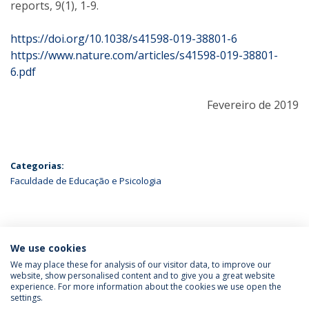
reports, 9(1), 1-9.
https://doi.org/10.1038/s41598-019-38801-6
https://www.nature.com/articles/s41598-019-38801-
6.pdf
Fevereiro de 2019
Categorias:
Faculdade de Educação e Psicologia
ÚLTIMAS NOTÍCIAS
We use cookies
We may place these for analysis of our visitor data, to improve our
website, show personalised content and to give you a great website
experience. For more information about the cookies we use open the
Política de Privacidade
Termos & Condições
settings.
Direitos do Titular dos Dados