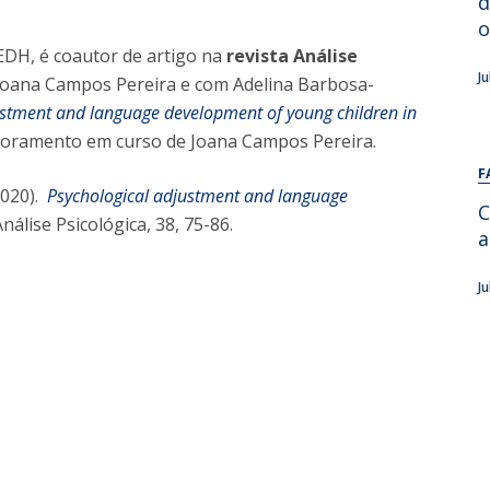
d
Alumni
Educação
o
EDH, é coautor de artigo na
revista Análise
t
Associação de Antigos Alunos de Psicologia
J
Joana Campos Pereira e com Adelina Barbosa-
C
ustment and language development of young children in
outoramento em curso de Joana Campos Pereira.
F
(2020).
Psychological adjustment and language
C
Análise Psicológica, 38, 75-86.
a
J