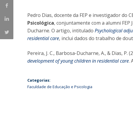
Iniciativas Nacionais
Pedro Dias, docente da FEP e investigador do C
Research Centre for Human Developmen
| CEDH
Psicológica
, conjuntamente com a alumni FEP 
Ducharne. O artigo, intitulado
Psychological adj
Human Neurobehavioral Laboratory |
residential care
, inclui dados do trabalho de d
HNL
Pereira, J. C., Barbosa-Ducharne, A., & Dias, P. 
development of young children in residential care
. 
Categorias:
Faculdade de Educação e Psicologia