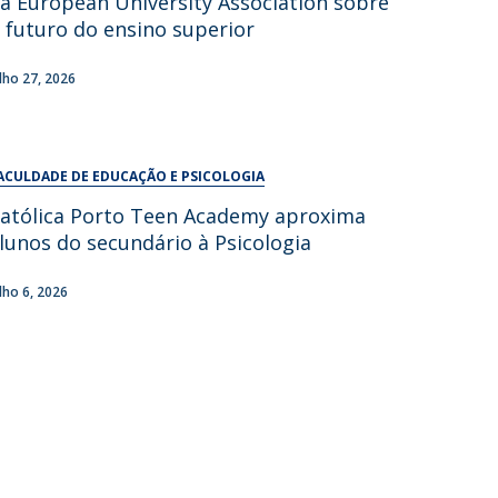
a European University Association sobre
UDIP
 futuro do ensino superior
Segurança e Emergência
ulho 27, 2026
ontactos
ACULDADE DE EDUCAÇÃO E PSICOLOGIA
atólica Porto Teen Academy aproxima
lunos do secundário à Psicologia
ulho 6, 2026