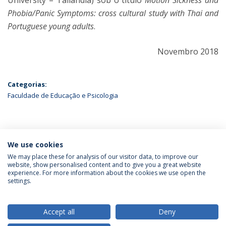
Phobia/Panic Symptoms: cross cultural study with Thai and
Portuguese young adults
.
Novembro 2018
Categorias:
Faculdade de Educação e Psicologia
ÚLTIMAS NOTÍCIAS
We use cookies
We may place these for analysis of our visitor data, to improve our
website, show personalised content and to give you a great website
experience. For more information about the cookies we use open the
Política de Privacidade
Termos & Condições
settings.
Direitos do Titular dos Dados
Accept all
Deny