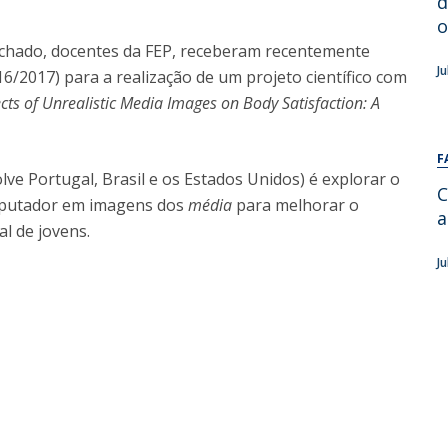
d
Alumni
Educação
o
Machado, docentes da FEP, receberam recentemente
t
Associação de Antigos Alunos de Psicologia
J
/2017) para a realização de um projeto científico com
C
fects of Unrealistic Media Images on Body Satisfaction: A
F
lve Portugal, Brasil e os Estados Unidos) é explorar o
C
mputador em imagens dos
média
para melhorar o
a
al de jovens.
J