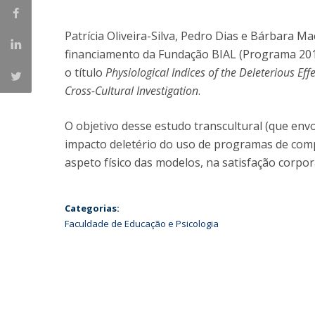
Iniciativas Nacionais
Patrícia Oliveira-Silva, Pedro Dias e Bárbara 
Research Centre for Human Developmen
| CEDH
financiamento da Fundação BIAL (Programa 2016
o título
Physiological Indices of the Deleterious Ef
Human Neurobehavioral Laboratory |
Cross-Cultural Investigation
.
HNL
O objetivo desse estudo transcultural (que envo
impacto deletério do uso de programas de co
aspeto físico das modelos, na satisfação corpor
Categorias:
Faculdade de Educação e Psicologia