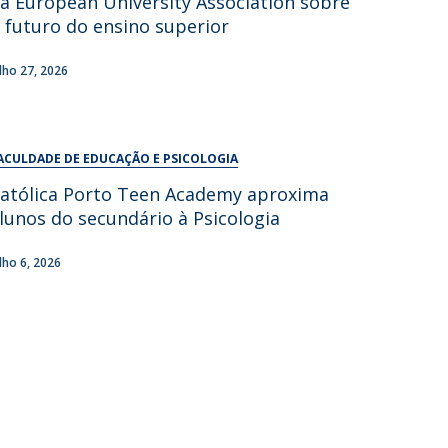
a European University Association sobre
UDIP
 futuro do ensino superior
Segurança e Emergência
ulho 27, 2026
ontactos
ACULDADE DE EDUCAÇÃO E PSICOLOGIA
atólica Porto Teen Academy aproxima
lunos do secundário à Psicologia
ulho 6, 2026