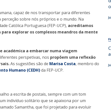
d
Alumni
Educação
o
umana, capaz de nos transportar para diferentes
t
Associação de Antigos Alunos de Psicologia
J
sa perceção sobre nós próprios e o mundo. Na
C
idade Católica Portuguesa (FEP-UCP),
acreditamos
a para explorar os complexos meandros da mente
F
C
de académica a embarcar numa viagem
a
 diferentes perspetivas, nos
propõem uma reflexão
sais.
As sugestões são de
Marisa Costa
, membro do
J
mento Humano (CEDH)
da FEP-UCP.
lho a escrita de postais, sempre com um tom
um indivíduo solitário que se apaixona por um
 chamado Samantha, que foi projetado para evoluir