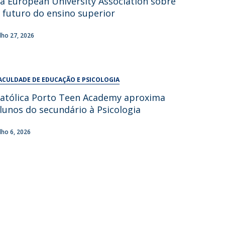
a European University Association sobre
UDIP
 futuro do ensino superior
Segurança e Emergência
ulho 27, 2026
ontactos
ACULDADE DE EDUCAÇÃO E PSICOLOGIA
atólica Porto Teen Academy aproxima
lunos do secundário à Psicologia
ulho 6, 2026