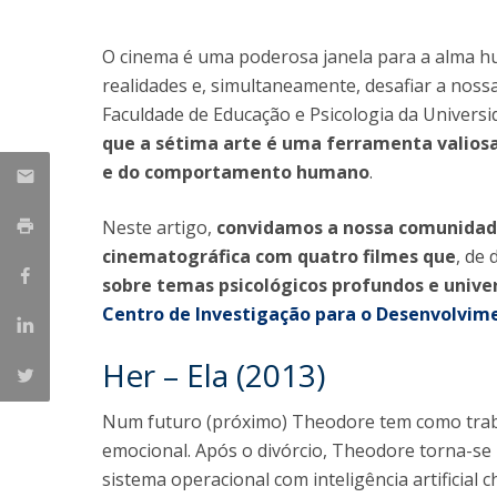
Iniciativas Nacionais
O cinema é uma poderosa janela para a alma h
Research Centre for Human Developmen
| CEDH
realidades e, simultaneamente, desafiar a nos
Faculdade de Educação e Psicologia da Univers
Human Neurobehavioral Laboratory |
que a sétima arte é uma ferramenta valios
HNL
e do comportamento humano
.
Neste artigo,
convidamos a nossa comunida
cinematográfica com quatro filmes que
, de
sobre temas psicológicos profundos e univer
Centro de Investigação para o Desenvolvi
Her – Ela (2013)
Num futuro (próximo) Theodore tem como traba
emocional. Após o divórcio, Theodore torna-se 
sistema operacional com inteligência artificial