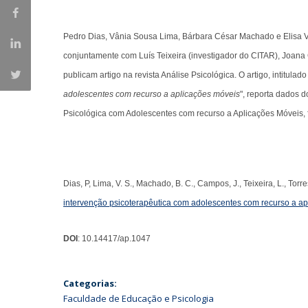
Iniciativas Nacionais
Research Centre for Human Developmen
Pedro Dias, Vânia Sousa Lima, Bárbara César Machado e Elisa 
| CEDH
conjuntamente com Luís Teixeira (investigador do CITAR), Joan
publicam artigo na revista Análise Psicológica. O artigo, intitulado 
Human Neurobehavioral Laboratory |
adolescentes com recurso a aplicações móveis
", reporta dados 
HNL
Psicológica com Adolescentes com recurso a Aplicações Móveis
Dias, P, Lima, V. S., Machado, B. C., Campos, J., Teixeira, L., Torre
intervenção psicoterapêutica com adolescentes com recurso a a
DOI
: 10.14417/ap.1047
Categorias:
Faculdade de Educação e Psicologia