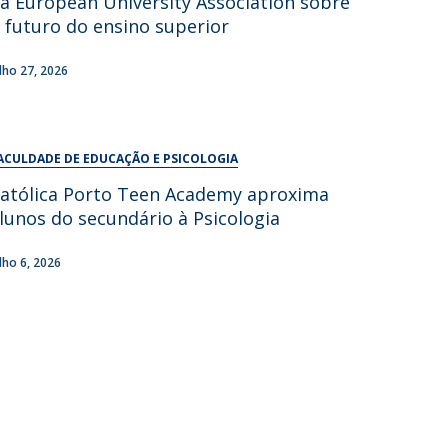
a European University Association sobre
UDIP
 futuro do ensino superior
Segurança e Emergência
ulho 27, 2026
ontactos
ACULDADE DE EDUCAÇÃO E PSICOLOGIA
atólica Porto Teen Academy aproxima
lunos do secundário à Psicologia
ulho 6, 2026