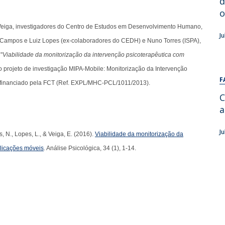
d
Alumni
Educação
o
t
Associação de Antigos Alunos de Psicologia
Veiga, investigadores do Centro de Estudos em Desenvolvimento Humano,
J
a Campos e Luiz Lopes (ex-colaboradores do CEDH) e Nuno Torres (ISPA),
C
"
Viabilidade da monitorização da intervenção psicoterapêutica com
do projeto de investigação MIPA-Mobile: Monitorização da Intervenção
F
, financiado pela FCT (Ref. EXPL/MHC-PCL/1011/2013).
C
a
J
s, N., Lopes, L., & Veiga, E. (2016).
Viabilidade da monitorização da
plicações móveis
. Análise Psicológica, 34 (1), 1-14.