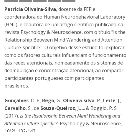
Patrícia Oliveira-Silva
, docente da FEP e
coordenadora do Human Neurobehavioral Laboratory
(HNL), é coautora de um artigo científico publicado na
revista Psychology & Neuroscience, com o título "Is the
Relationship Between Mind Wandering and Attention
Culture-specific?". O objetivo desse estudo foi explorar
como os fatores culturais influenciam o funcionamento
das redes atencionais, nomeadamente os sistemas de
deambulação e concentração atencional, ao comparar
participantes portugueses com participantes
brasileiros.
Gonçalves
, Ó. F.,
Rêgo
, G.,
Oliveira-silva
, P.,
Leite
, J.,
Carvalho
, S., de
Souza-Queiroz
, J., ... & Boggio, P. S.
(2017).
Is the Relationship Between Mind Wandering and
Attention Culture-specific?.
Psychology & Neuroscience,
10(2), 132-143.