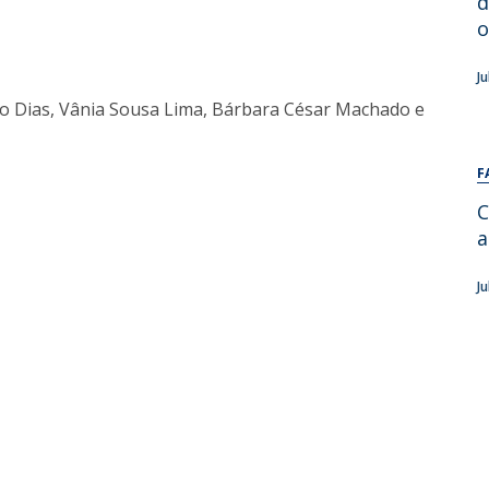
d
Alumni
Educação
o
t
Associação de Antigos Alunos de Psicologia
J
C
o Dias, Vânia Sousa Lima, Bárbara César Machado e
F
C
a
J