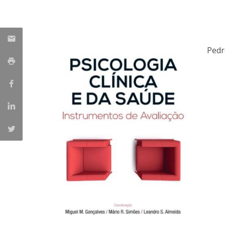
Iniciativas Nacionais
Research Centre for Human Developmen
| CEDH
Pedr
Human Neurobehavioral Laboratory |
HNL