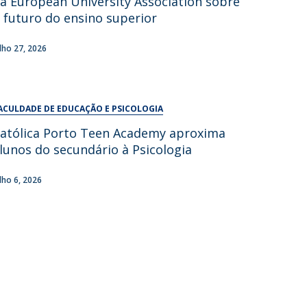
a European University Association sobre
UDIP
 futuro do ensino superior
Segurança e Emergência
ulho 27, 2026
ontactos
ACULDADE DE EDUCAÇÃO E PSICOLOGIA
atólica Porto Teen Academy aproxima
lunos do secundário à Psicologia
ulho 6, 2026