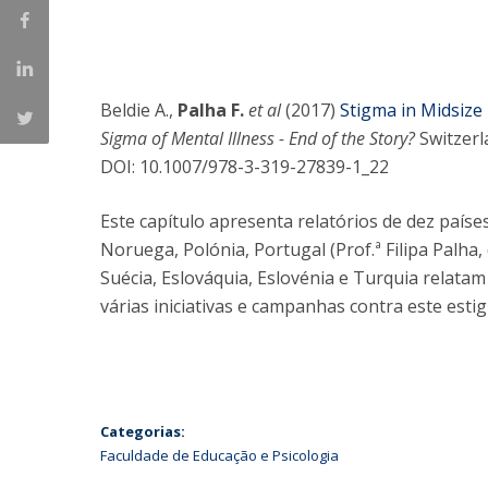
Iniciativas Nacionais
Research Centre for Human Developmen
| CEDH
Beldie A.,
Palha F.
et al
(2017)
Stigma in Midsize
Human Neurobehavioral Laboratory |
Sigma of Mental Illness - End of the Story?
Switzerl
HNL
DOI: 10.1007/978-3-319-27839-1_22
Este capítulo apresenta relatórios de dez paíse
Noruega, Polónia, Portugal (Prof.ª Filipa Palh
Suécia, Eslováquia, Eslovénia e Turquia relatam
várias iniciativas e campanhas contra este esti
Categorias:
Faculdade de Educação e Psicologia