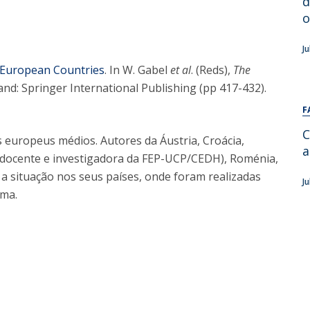
d
Alumni
Educação
o
t
Associação de Antigos Alunos de Psicologia
J
C
 European Countries
. In W. Gabel
et al
. (Reds),
The
and: Springer International Publishing (pp 417-432).
F
C
s europeus médios. Autores da Áustria, Croácia,
a
a, docente e investigadora da FEP-UCP/CEDH), Roménia,
 a situação nos seus países, onde foram realizadas
J
gma.