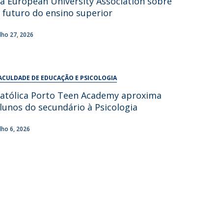
a European University Association sobre
UDIP
 futuro do ensino superior
Segurança e Emergência
ulho 27, 2026
ontactos
ACULDADE DE EDUCAÇÃO E PSICOLOGIA
atólica Porto Teen Academy aproxima
lunos do secundário à Psicologia
ulho 6, 2026