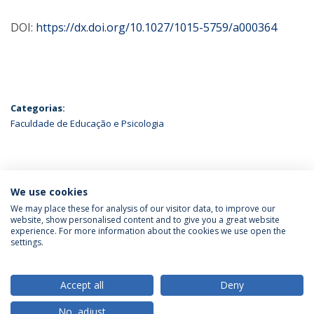
DOI:
https://dx.doi.org/10.1027/1015-5759/a000364
Categorias:
Faculdade de Educação e Psicologia
ÚLTIMAS NOTÍCIAS
We use cookies
We may place these for analysis of our visitor data, to improve our
website, show personalised content and to give you a great website
experience. For more information about the cookies we use open the
Política de Privacidade
Termos & Condições
settings.
Direitos do Titular dos Dados
Accept all
Deny
No, adjust