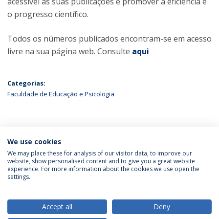
acessível as suas publicações e promover a eficiência e
o progresso científico.
Todos os números publicados encontram-se em acesso
livre na sua página web. Consulte
aqui
Categorias:
Faculdade de Educação e Psicologia
ÚLTIMAS NOTÍCIAS
We use cookies
We may place these for analysis of our visitor data, to improve our
website, show personalised content and to give you a great website
experience. For more information about the cookies we use open the
Política de Privacidade
Termos & Condições
settings.
Direitos do Titular dos Dados
Accept all
Deny