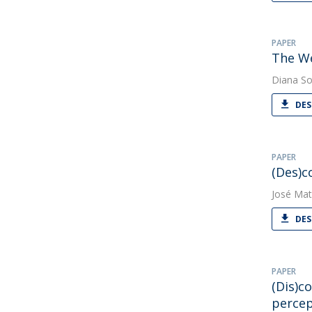
PAPER
The We
Diana So
DES
PAPER
(Des)c
José Mat
DES
PAPER
(Dis)c
percep