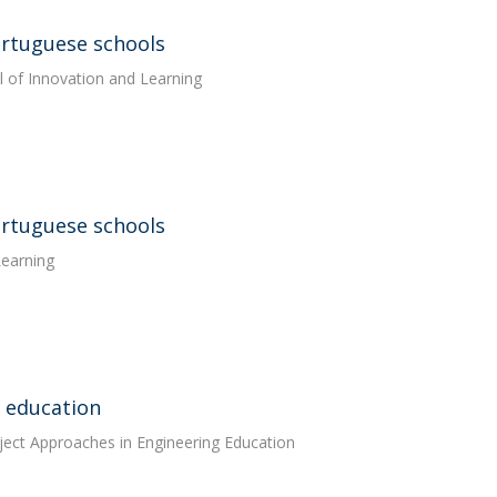
ortuguese schools
al of Innovation and Learning
ortuguese schools
Learning
r education
ject Approaches in Engineering Education