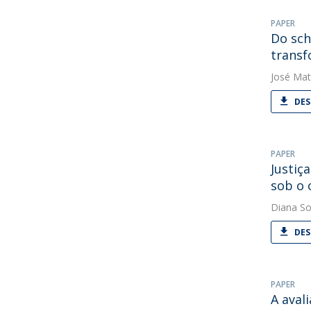
PAPER
Do sch
transf
José Mat
DES
PAPER
Justiç
sob o 
Diana So
DES
PAPER
A aval