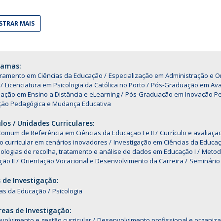
Alumni
Educação
TRAR MAIS
t
Associação de Antigos Alunos de Psicologia
C
ramas:
ramento em Ciências da Educação
Especialização em Administração e O
Licenciatura em Psicologia da Católica no Porto
Pós-Graduação em Ava
ação em Ensino a Distância e eLearning
Pós-Graduação em Inovação Pe
ção Pedagógica e Mudança Educativa
os / Unidades Curriculares:
omum de Referência em Ciências da Educação I e II
Currículo e avaliaç
 curricular em cenários inovadores
Investigação em Ciências da Educa
logias de recolha, tratamento e análise de dados em Educação I
Metodo
ão II
Orientação Vocacional e Desenvolvimento da Carreira
Seminário 
 de Investigação:
ias da Educação
Psicologia
eas de Investigação:
olvimento e gestão curricular
Desenvolvimento profissional e organiza