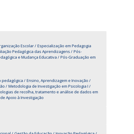
UDIP
Segurança e Emergência
ontactos
rganização Escolar
Especialização em Pedagogia
liação Pedagógica das Aprendizagens
Pós-
dagógica e Mudança Educativa
Pós-Graduação em
ão pedagógica
Ensino, Aprendizagem e Inovação
ção
Metodologia de Investigação em Psicologia I
logias de recolha, tratamento e análise de dados em
de Apoio à Investigação
cional
Gestão da Educação
Inovação Pedagógica