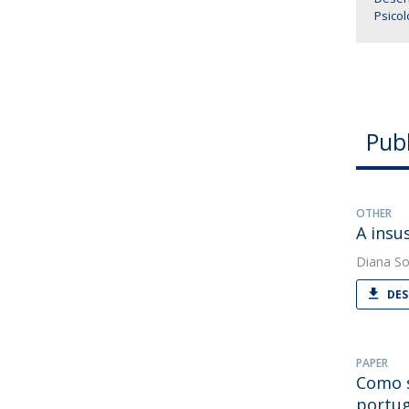
Psico
Pub
OTHER
A insu
Diana So
DES
PAPER
Como s
portu