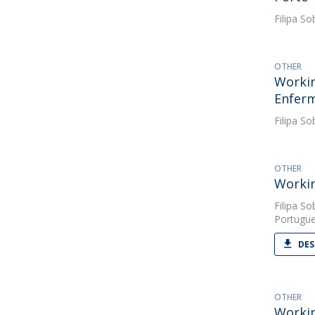
Filipa So
OTHER
Workin
Enfer
Filipa So
OTHER
Workin
Filipa So
Portugue
DES
OTHER
Workin