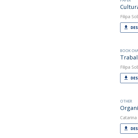
PAPER
Cultur
Filipa So
DES
BOOK CH
Trabal
Filipa So
DES
OTHER
Organi
Catarina
DES