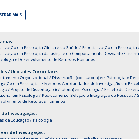
Alumni
Educação
TRAR MAIS
t
Associação de Antigos Alunos de Psicologia
C
ramas:
alização em Psicologia Clínica e da Saúde
Especialização em Psicologi
alização em Psicologia da Justiça e do Comportamento Desviante
Licenc
icologia e Desenvolvimento de Recursos Humanos
os / Unidades Curriculares:
rtamento Organizacional
Dissertação (com tutoria) em Psicologia e D
igação em Psicologia I
Métodos Aprofundados de Investigação em Psicol
ogia
Projeto de Dissertação (c/ tutoria) em Psicologia
Projeto de Disserta
utoria) em Psicologia
Recrutamento, Seleção e Integração de Pessoas
S
volvimento de Recursos Humanos
 de Investigação:
ias da Educação
Psicologia
eas de Investigação: