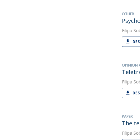
OTHER
Psycho
Filipa So
DES
OPINION 
Teletr
Filipa So
DES
PAPER
The te
Filipa So