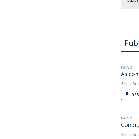
Educa
Pub
PAPER
As con
Filipa So
DES
PAPER
Condiç
Filipa So