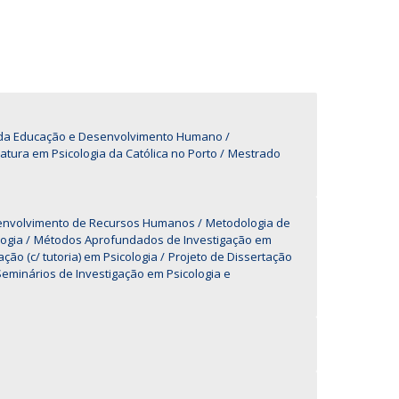
UDIP
Segurança e Emergência
ontactos
a da Educação e Desenvolvimento Humano
iatura em Psicologia da Católica no Porto
Mestrado
esenvolvimento de Recursos Humanos
Metodologia de
ogia
Métodos Aprofundados de Investigação em
ção (c/ tutoria) em Psicologia
Projeto de Dissertação
eminários de Investigação em Psicologia e