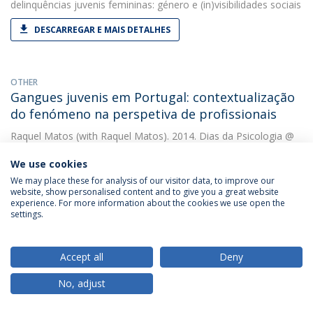
delinquências juvenis femininas: género e (in)visibilidades sociais
DESCARREGAR E MAIS DETALHES
OTHER
Gangues juvenis em Portugal: contextualização
do fenómeno na perspetiva de profissionais
Raquel Matos
(with Raquel Matos). 2014. Dias da Psicologia @
Católica Porto
We use cookies
We may place these for analysis of our visitor data, to improve our
website, show personalised content and to give you a great website
OTHER
experience. For more information about the cookies we use open the
Gangues Juvenis em Portugal: Contextualização
settings.
do fenómeno na perspetiva de profissionais
Raquel Matos
&
Mariana Barbosa
(with Matos, Raquel). 2014.
Accept all
Deny
Dias da Psicologia na Católica Porto
No, adjust
DESCARREGAR E MAIS DETALHES