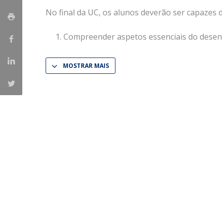
No final da UC, os alunos deverão ser capazes d
Iniciativas Nacionais
Research Centre for Human Developmen
Compreender aspetos essenciais do dese
| CEDH
Human Neurobehavioral Laboratory |
MOSTRAR MAIS
HNL