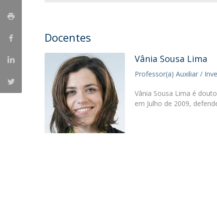
Iniciativas Nacionais
Research Centre for Human Developmen
Docentes
| CEDH
Vânia Sousa Lima
Human Neurobehavioral Laboratory |
HNL
Professor(a) Auxiliar / Inv
Vânia Sousa Lima é doutor
em Julho de 2009, defend