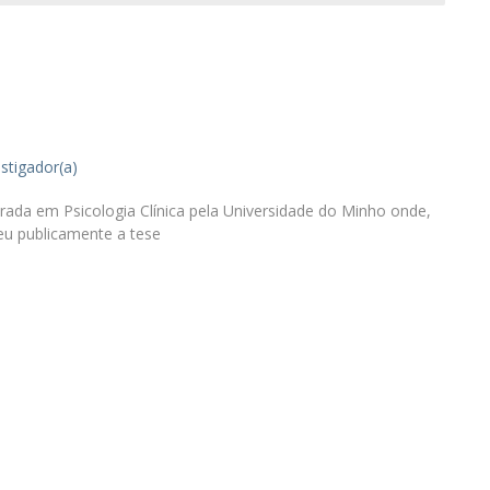
Alumni
Educação
t
Associação de Antigos Alunos de Psicologia
C
estigador(a)
ada em Psicologia Clínica pela Universidade do Minho onde,
eu publicamente a tese