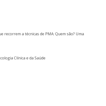
Alumni
Educação
t
Associação de Antigos Alunos de Psicologia
C
que recorrem a técnicas de PMA: Quem são? Uma
cologia Clínica e da Saúde