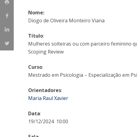
Iniciativas Nacionais
Nome:
Research Centre for Human Developmen
Diogo de Oliveira Monteiro Viana
| CEDH
Título
:
Human Neurobehavioral Laboratory |
Mulheres solteiras ou com parceiro feminino 
HNL
Scoping Review
Curso
:
Mestrado em Psicologia – Especialização em Psi
Orientadores
:
Maria Raul Xavier
Data
:
19/12/2024 10:00
Sala
: