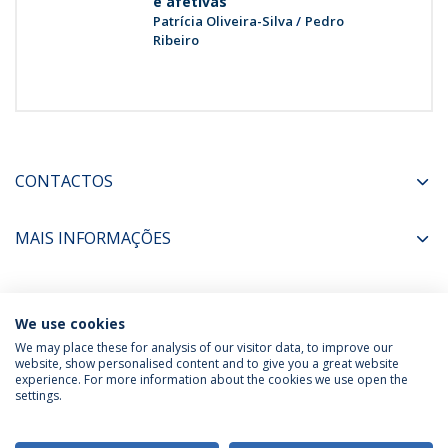
e afetivas
Patrícia Oliveira-Silva
Pedro
Ribeiro
CONTACTOS
MAIS INFORMAÇÕES
COORDENADORES
We use cookies
We may place these for analysis of our visitor data, to improve our
website, show personalised content and to give you a great website
experience. For more information about the cookies we use open the
Política de Privacidade
Termos & Condições
settings.
Direitos do Titular dos Dados