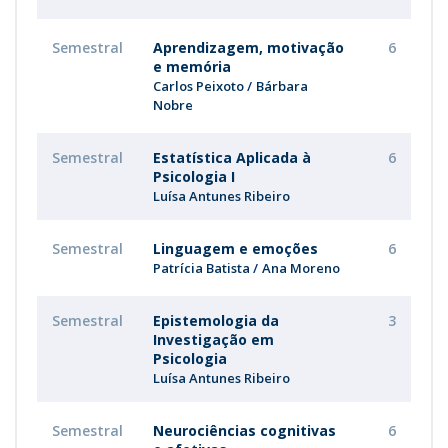
Semestral
Aprendizagem, motivação
6
e memória
Carlos Peixoto
Bárbara
Nobre
Semestral
Estatística Aplicada à
6
Psicologia I
Luísa Antunes Ribeiro
Semestral
Linguagem e emoções
6
Patrícia Batista
Ana Moreno
Semestral
Epistemologia da
3
Investigação em
Psicologia
Luísa Antunes Ribeiro
Semestral
Neurociências cognitivas
6