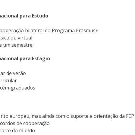
Alumni
Educação
t
nacional para Estudo
Associação de Antigos Alunos de Psicologia
C
ooperação bilateral do Programa Erasmus+
sico ou virtual
e um semestre
nacional para Estágio
lar de verão
rricular
recém-graduados
nto europeu, mas ainda com o suporte e orientação da FEP
acordos de cooperação
 parte do mundo