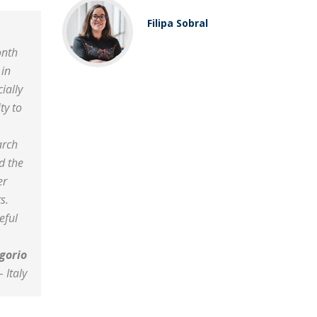
Filipa Sobral
onth
 in
ially
ty to
arch
d the
er
s.
eful
egorio
 Italy