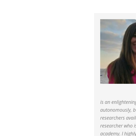
is an enlightenin
autonomously, bu
researchers avail
researcher who i
academy. I highl