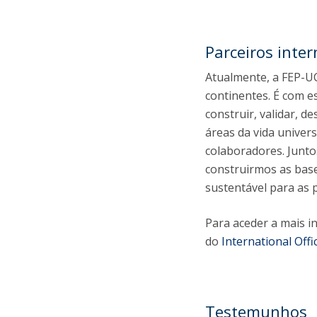
Parceiros inte
Atualmente, a FEP-UC
continentes. É com e
construir, validar, d
áreas da vida univer
colaboradores. Junt
construirmos as base
sustentável para as 
Para aceder a mais i
do
International Offi
Testemunhos