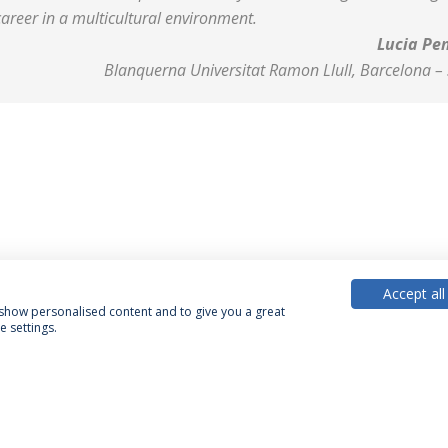
career in a multicultural environment.
Lucia Pe
Blanquerna Universitat Ramon Llull, Barcelona –
Accept all
, show personalised content and to give you a great
 settings.
Política de Privacidade
Termos & Condições
Direitos do Titular dos Dados