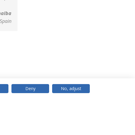
nalba
 Spain
Deny
No, adjust
© 2026 Universidade Católica Portuguesa