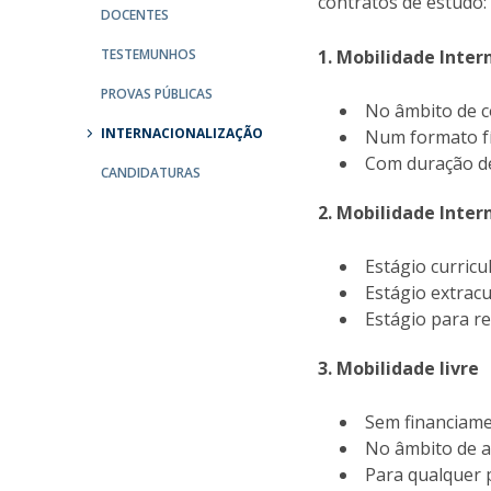
contratos de estudo:
DOCENTES
Iniciativas Nacionais
Research Centre for Human Developmen
TESTEMUNHOS
1. Mobilidade Inter
| CEDH
PROVAS PÚBLICAS
No âmbito de c
Human Neurobehavioral Laboratory |
INTERNACIONALIZAÇÃO
Num formato fí
HNL
Com duração d
CANDIDATURAS
2. Mobilidade Inter
Estágio curricu
Estágio extracu
Estágio para 
3. Mobilidade livre
Sem financiame
No âmbito de 
Para qualquer