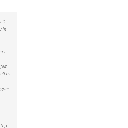
h.D.
y in
ery
felt
ell as
agues
step