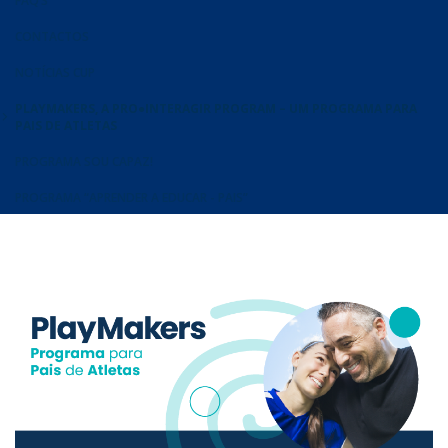
FAQ’S
CONTACTOS
NOTÍCIAS CUP
PLAYMAKERS, A PRO●INTERAGIR PROGRAM – UM PROGRAMA PARA
PAIS DE ATLETAS
PROGRAMA SOU CAPAZ!
PROGRAMA “APRENDER A EDUCAR - PAIS”