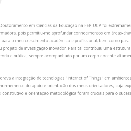
o Doutoramento em Ciências da Educação na FEP-UCP foi extremame
ormadora, pois permitiu-me aprofundar conhecimentos em áreas-cha
 para o meu crescimento académico e profissional, bem como para
projeto de investigação inovador. Para tal contribuiu uma estrutura
 teoria e prática, sempre acompanhado por um corpo docente altame
orava a integração de tecnologias "Internet of Things" em ambiente
enormemente do apoio e orientação dos meus orientadores, cuja exp
ck construtivo e orientação metodológica foram cruciais para o suce