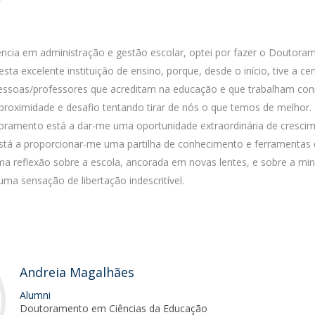
Alumni
Educação
t
Associação de Antigos Alunos de Psicologia
ência em administração e gestão escolar, optei por fazer o Doutor
C
sta excelente instituição de ensino, porque, desde o início, tive a ce
 pessoas/professores que acreditam na educação e que trabalham co
proximidade e desafio tentando tirar de nós o que temos de melhor
toramento está a dar-me uma oportunidade extraordinária de cresci
 Está a proporcionar-me uma partilha de conhecimento e ferramentas
uma reflexão sobre a escola, ancorada em novas lentes, e sobre a mi
ma sensação de libertação indescritível.
Andreia Magalhães
Alumni
Doutoramento em Ciências da Educação