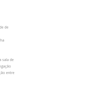
de de
nha
a sala de
ligação
ção entre