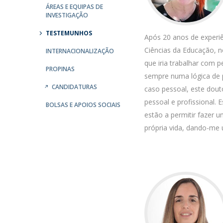
ÁREAS E EQUIPAS DE
Iniciativas Nacionais
INVESTIGAÇÃO
Research Centre for Human Developmen
TESTEMUNHOS
Após 20 anos de experi
| CEDH
Ciências da Educação, ne
INTERNACIONALIZAÇÃO
Human Neurobehavioral Laboratory |
que iria trabalhar com
PROPINAS
HNL
sempre numa lógica de 
CANDIDATURAS
caso pessoal, este dou
pessoal e profissional.
BOLSAS E APOIOS SOCIAIS
estão a permitir fazer 
própria vida, dando-me u