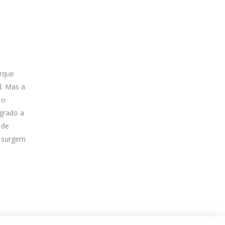
orque
l. Mas a
 o
grado a
 de
s surgem