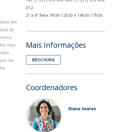
UDIP
012
Segurança e Emergência
2ª a 6ª feira: 9h30-12h30 e 14h30-17h30
amento em
ontactos
rteza de
nnosco,
Mais Informações
. No meu
mento
BROCHURA
 que me
nha
Coordenadores
Diana Soares