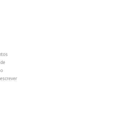
ntos
 de
no
escrever