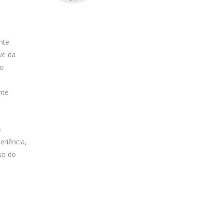
nte
ve da
 o
nte
s
eriência,
sso do