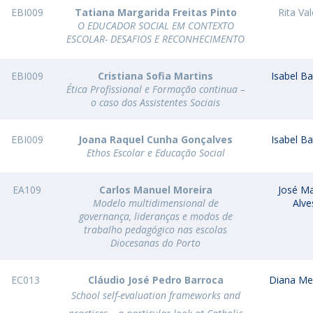
EBI009
Tatiana Margarida Freitas Pinto
Rita Va
O EDUCADOR SOCIAL EM CONTEXTO
ESCOLAR- DESAFIOS E RECONHECIMENTO
EBI009
Cristiana Sofia Martins
Isabel Ba
Ética Profissional e Formação continua –
o caso dos Assistentes Sociais
EBI009
Joana Raquel Cunha Gonçalves
Isabel Ba
Ethos Escolar e Educação Social
EA109
Carlos Manuel Moreira
José Ma
Modelo multidimensional de
Alve
governança, lideranças e modos de
trabalho pedagógico nas escolas
Diocesanas do Porto
EC013
Cláudio José Pedro Barroca
Diana Me
School self-evaluation frameworks and