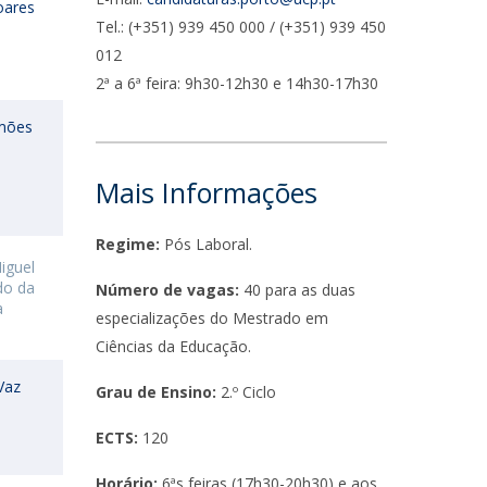
oares
UDIP
Tel.: (+351) 939 450 000 / (+351) 939 450
Segurança e Emergência
012
2ª a 6ª feira: 9h30-12h30 e 14h30-17h30
ontactos
mões
Mais Informações
Regime:
Pós Laboral.
iguel
do da
Número de vagas:
40 para as duas
a
especializações do Mestrado em
Ciências da Educação.
Vaz
Grau de Ensino:
2.º Ciclo
ECTS:
120
Horário:
6ªs feiras (17h30-20h30) e aos