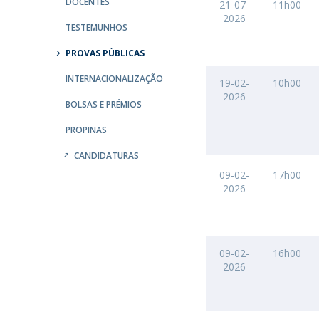
DOCENTES
21-07-
11h00
2026
Iniciativas Nacionais
TESTEMUNHOS
Research Centre for Human Developmen
| CEDH
PROVAS PÚBLICAS
INTERNACIONALIZAÇÃO
19-02-
10h00
Human Neurobehavioral Laboratory |
2026
HNL
BOLSAS E PRÉMIOS
PROPINAS
CANDIDATURAS
09-02-
17h00
2026
09-02-
16h00
2026