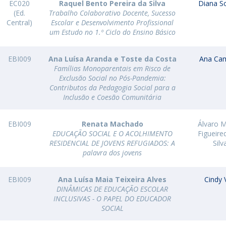
EC020
Raquel Bento Pereira da Silva
Diana S
Alumni
Educação
(Ed.
Trabalho Colaborativo Docente, Sucesso
Central)
Escolar e Desenvolvimento Profissional
t
Associação de Antigos Alunos de Psicologia
um Estudo no 1.º Ciclo do Ensino Básico
C
EBI009
Ana Luísa Aranda e Toste da Costa
Ana Ca
Famílias Monoparentais em Risco de
Exclusão Social no Pós-Pandemia:
Contributos da Pedagogia Social para a
Inclusão e Coesão Comunitária
EBI009
Renata Machado
Álvaro M
EDUCAÇÃO SOCIAL E O ACOLHIMENTO
Figueire
RESIDENCIAL DE JOVENS REFUGIADOS: A
Silv
palavra dos jovens
EBI009
Ana Luísa Maia Teixeira Alves
Cindy 
DINÂMICAS DE EDUCAÇÃO ESCOLAR
INCLUSIVAS - O PAPEL DO EDUCADOR
SOCIAL