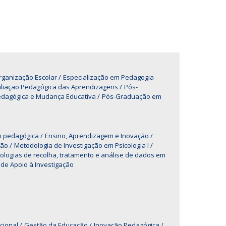
UDIP
Segurança e Emergência
ontactos
rganização Escolar
Especialização em Pedagogia
liação Pedagógica das Aprendizagens
Pós-
dagógica e Mudança Educativa
Pós-Graduação em
ão pedagógica
Ensino, Aprendizagem e Inovação
ção
Metodologia de Investigação em Psicologia I
logias de recolha, tratamento e análise de dados em
de Apoio à Investigação
cional
Gestão da Educação
Inovação Pedagógica