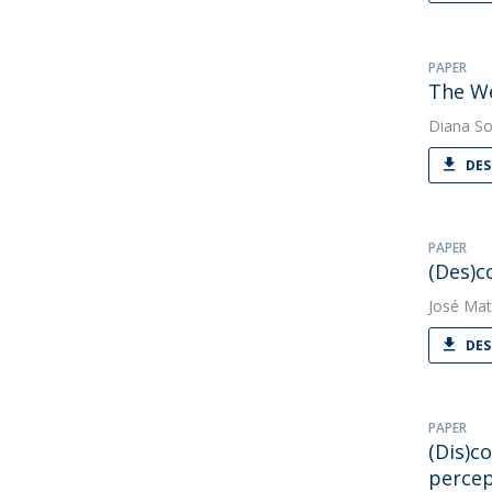
PAPER
The We
Diana So
DES
PAPER
(Des)c
José Mat
DES
PAPER
(Dis)c
percep