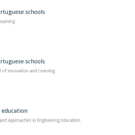
ortuguese schools
Learning
ortuguese schools
al of Innovation and Learning
r education
ject Approaches in Engineering Education