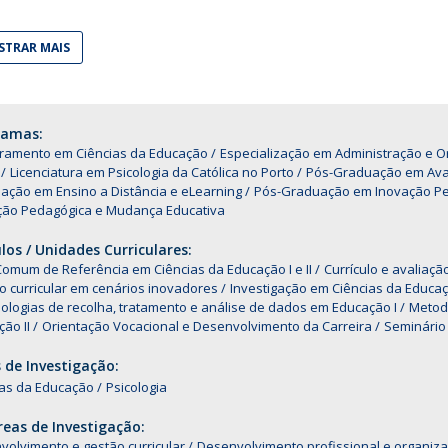
Alumni
Educação
TRAR MAIS
t
Associação de Antigos Alunos de Psicologia
C
ramas:
ramento em Ciências da Educação
Especialização em Administração e O
Licenciatura em Psicologia da Católica no Porto
Pós-Graduação em Ava
ação em Ensino a Distância e eLearning
Pós-Graduação em Inovação Pe
ção Pedagógica e Mudança Educativa
os / Unidades Curriculares:
omum de Referência em Ciências da Educação I e II
Currículo e avaliaç
 curricular em cenários inovadores
Investigação em Ciências da Educa
logias de recolha, tratamento e análise de dados em Educação I
Metodo
ão II
Orientação Vocacional e Desenvolvimento da Carreira
Seminário 
 de Investigação:
ias da Educação
Psicologia
eas de Investigação:
olvimento e gestão curricular
Desenvolvimento profissional e organiza