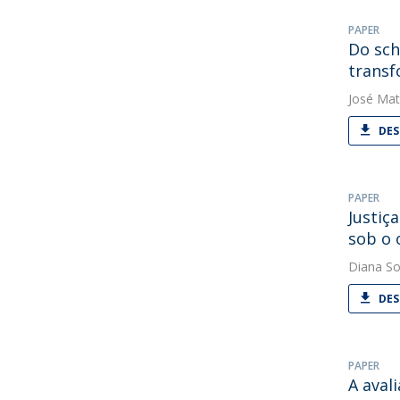
PAPER
Do sch
transf
José Mat
DES
PAPER
Justiç
sob o 
Diana So
DES
PAPER
A aval