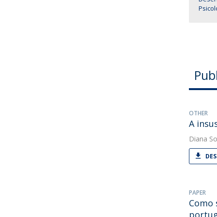
Psico
Pub
OTHER
A insu
Diana So
DES
PAPER
Como s
portu