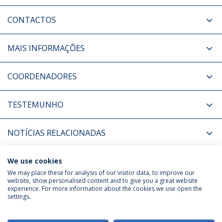
CONTACTOS
MAIS INFORMAÇÕES
COORDENADORES
TESTEMUNHO
NOTÍCIAS RELACIONADAS
EVENTOS RELACIONADOS
We use cookies
We may place these for analysis of our visitor data, to improve our
website, show personalised content and to give you a great website
experience. For more information about the cookies we use open the
Política de Privacidade
Termos & Condições
settings.
Direitos do Titular dos Dados