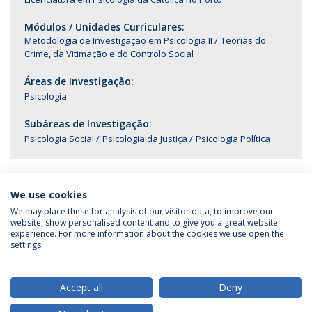
Módulos / Unidades Curriculares:
Metodologia de Investigação em Psicologia II
Teorias do
Crime, da Vitimação e do Controlo Social
Áreas de Investigação:
Psicologia
Subáreas de Investigação:
Psicologia Social
Psicologia da Justiça
Psicologia Política
We use cookies
We may place these for analysis of our visitor data, to improve our
website, show personalised content and to give you a great website
experience. For more information about the cookies we use open the
Política de Privacidade
Termos & Condições
settings.
Direitos do Titular dos Dados
Accept all
Deny