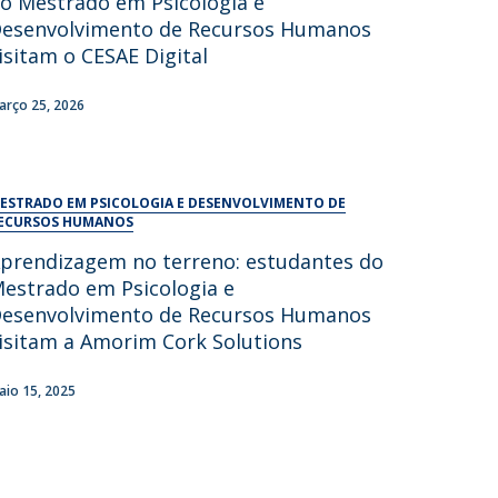
o Mestrado em Psicologia e
UDIP
esenvolvimento de Recursos Humanos
Segurança e Emergência
isitam o CESAE Digital
ontactos
arço 25, 2026
ESTRADO EM PSICOLOGIA E DESENVOLVIMENTO DE
ECURSOS HUMANOS
prendizagem no terreno: estudantes do
estrado em Psicologia e
esenvolvimento de Recursos Humanos
isitam a Amorim Cork Solutions
aio 15, 2025