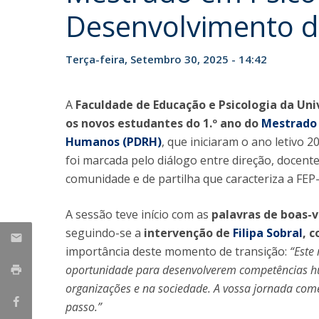
Desenvolvimento 
Iniciativas Nacionais
Research Centre for Human Developmen
| CEDH
Terça-feira, Setembro 30, 2025 - 14:42
Human Neurobehavioral Laboratory |
HNL
A
Faculdade de Educação e Psicologia da Uni
os novos estudantes do 1.º ano do
Mestrado 
Humanos (PDRH)
, que iniciaram o ano letivo 
foi marcada pelo diálogo entre direção, docent
comunidade e de partilha que caracteriza a FEP
A sessão teve início com as
palavras de boas-v
seguindo-se a
intervenção de
Filipa Sobral
, 
importância deste momento de transição:
“Este
oportunidade para desenvolverem competências hu
organizações e na sociedade. A vossa jornada co
passo.”