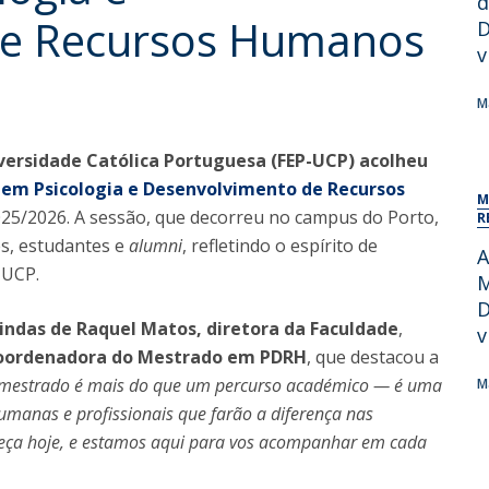
d
Alumni
de Recursos Humanos
Educação
D
v
t
Associação de Antigos Alunos de Psicologia
C
M
versidade Católica Portuguesa (FEP-UCP) acolheu
em Psicologia e Desenvolvimento de Recursos
M
2025/2026. A sessão, que decorreu no campus do Porto,
R
es, estudantes e
alumni
, refletindo o espírito de
A
-UCP.
M
D
indas de Raquel Matos, diretora da Faculdade
,
v
coordenadora do Mestrado em PDRH
, que destacou a
 mestrado é mais do que um percurso académico — é uma
M
manas e profissionais que farão a diferença nas
meça hoje, e estamos aqui para vos acompanhar em cada