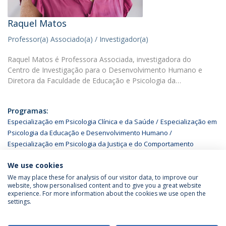
Raquel Matos
Professor(a) Associado(a) / Investigador(a)
Raquel Matos é Professora Associada, investigadora do
Centro de Investigação para o Desenvolvimento Humano e
Diretora da Faculdade de Educação e Psicologia da…
Programas:
Especialização em Psicologia Clínica e da Saúde
Especialização em
Psicologia da Educação e Desenvolvimento Humano
Especialização em Psicologia da Justiça e do Comportamento
Desviante
Licenciatura em Psicologia da Católica no Porto
We use cookies
We may place these for analysis of our visitor data, to improve our
website, show personalised content and to give you a great website
experience. For more information about the cookies we use open the
Política de Privacidade
Termos & Condições
settings.
Direitos do Titular dos Dados