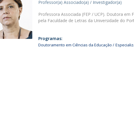
Professor(a) Associado(a) / Investigador(a)
Alumni
Educação
Professora Associada (FEP / UCP). Doutora em F
t
Associação de Antigos Alunos de Psicologia
pela Faculdade de Letras da Universidade do Po
C
Programas:
Doutoramento em Ciências da Educação
Especiali