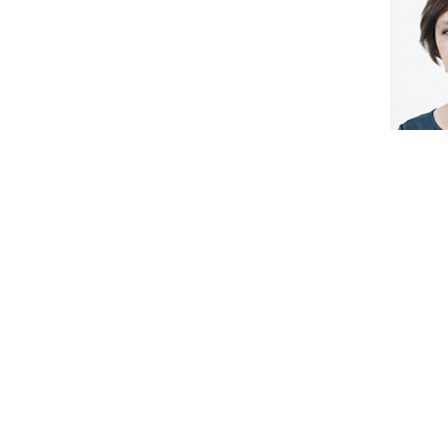
Iniciativas Nacionais
Research Centre for Human Developmen
| CEDH
Human Neurobehavioral Laboratory |
HNL