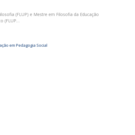
UDIP
Segurança e Emergência
ilosofia (FLUP) e Mestre em Filosofia da Educação
rto (FLUP…
ontactos
zação em Pedagogia Social