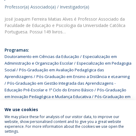
Professor(a) Associado(a) / Investigador(a)
José Joaquim Ferreira Matias Alves é Professor Associado da
Faculdade de Educação e Psicologia da Universidade Católica
Portuguesa. Possui 149 livros…
Programas:
Doutoramento em Ciências da Educação
Especialização em
Administração e Organização Escolar
Especialização em Pedagogia
Social
Pós-Graduação em Avaliação Pedagógica das
Aprendizagens
Pós-Graduação em Ensino a Distância e eLearning
Pós-Graduação em Gestão Integrada das Aprendizagens -
Educação Pré-Escolar e 1º Ciclo do Ensino Básico
Pós-Graduação
em Inovação Pedagógica e Mudança Educativa
Pós-Graduação em
Inovação Pedagógica e Mudança Educativa
We use cookies
We may place these for analysis of our visitor data, to improve our
website, show personalised content and to give you a great website
experience. For more information about the cookies we use open the
Política de Privacidade
Termos & Condições
settings.
Direitos do Titular dos Dados